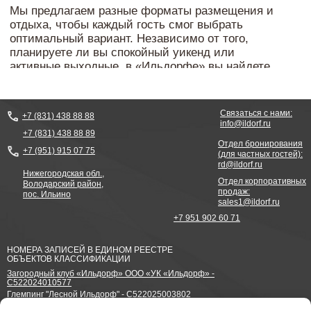
Связаться с нами:
+7 (831) 438 88 88
info@ildorf.ru
+7 (831) 438 88 89
Отдел бронирования
+7 (951) 915 07 75
(для частных гостей):
rd@ildorf.ru
Нижегородская обл.,
Отдел корпоративных
Володарский район,
продаж:
пос. Ильино
sales1@ildorf.ru
+7 951 902 60 71
НОМЕРА ЗАПИСЕЙ В ЕДИНОМ РЕЕСТРЕ
ОБЪЕКТОВ КЛАССИФИКАЦИИ
Загородный клуб «Ильдорф» ООО «УК «Ильдорф» -
С522024010577
Глемпинг "Лесной Ильдорф" - С522025003802