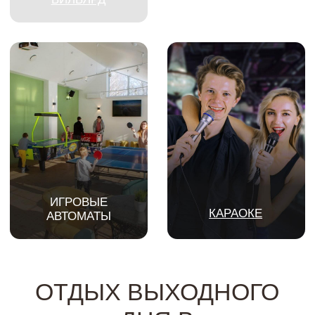
«ИЛЬДОРФ»
Отдых выходного дня в Нижегородской области
— отличный способ восстановить силы и
сменить обстановку без долгих поездок.
Загородный клуб «Ильдорф» приглашает
провести уикенд в комфортной атмосфере, где
продумано все для полноценного отдыха и ярких
впечатлений.
Где провести выходные в Нижегородской
области
Если вы ищете, где провести выходные в
Нижегородской области, обратите внимание на
формат загородного отдыха в нашем клубе. Здесь
совмещены природные локации с
разнообразными развлечениями и высоким
уровнем сервиса. «Ильдорф» подходит как для
пар, так и для компаний друзей или семей с
детьми.
Развлечения и досуг
Отдых в нашем клубе включает не только
проживание в уютных номерах, но и насыщенную
программу досуга. В течение дня и вечера гости
могут выбрать занятия по настроению.
Любителям активного отдыха доступны