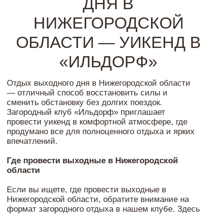
спортивные игры и прокат инвентаря. Вы можете
провести время за настольными играми, сыграть
в бильярд или устроить дружеское соревнование.
Для тех, кто предпочитает более расслабленный
формат, работает караоке — отличный вариант
для вечернего досуга в компании.
Комфортный загородный отдых для всех
Мы предлагаем разные форматы размещения и
отдыха, чтобы каждый гость смог выбрать
оптимальный вариант. Независимо от того,
планируете ли вы спокойный уикенд или
активные выходные, в «Ильдорфе» вы найдете
все необходимое.