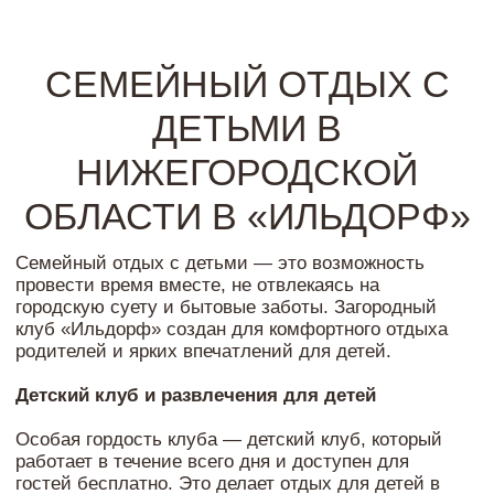
ОБЛАСТИ В «ИЛЬДОРФ»
Семейный отдых с детьми — это возможность
провести время вместе, не отвлекаясь на
городскую суету и бытовые заботы. Загородный
клуб «Ильдорф» создан для комфортного отдыха
родителей и ярких впечатлений для детей.
Детский клуб и развлечения для детей
Особая гордость клуба — детский клуб, который
работает в течение всего дня и доступен для
гостей бесплатно. Это делает отдых для детей в
Нижегородской области максимально
насыщенным и разнообразным.
Здесь ребенка ждут настольные и подвижные
игры, творческие занятия, участие в мастер-
классах и развлекательных программах. В
«Городе мастеров» дети создают поделки своими
руками, развивают фантазию и мелкую моторику.
Анимация и активные программы
Также предусмотрены занятия с аниматорами,
которые организуют игры, конкурсы и командные
активности. Для спокойного отдыха есть просмотр
мультфильмов и зоны для отдыха.
Комфортный отдых с ребенком в
Нижегородской области