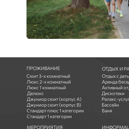
ПРОЖИВАНИЕ
ОТДЫХ И Р
Сюит 3-х комнатный
Отдых с дет
Люкс 2-х комнатный
Аренда бесе
Люкс 1 комнатный
Активный от
Делюкс
Дискотеки
Джуниор сюит (корпус А)
Релакс-услу
Джуниор сюит (корпус В)
Бассейн
Стандарт плюс 1 категории
Баня
Стандарт 1 категории
МЕРОПРИЯТИЯ
ИНФОРМА