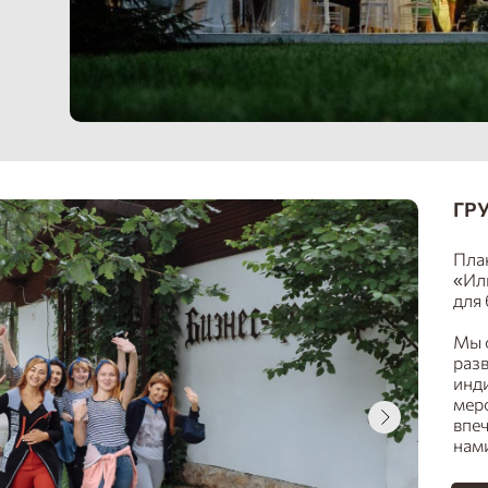
ГР
Пла
«Ил
для
Мы 
разв
инд
мер
впеч
нам