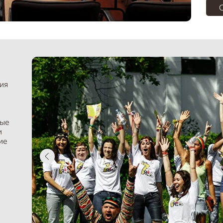
О
ния
ные
и
ие