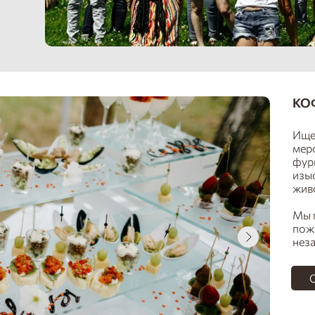
КО
Ище
мер
фур
изы
жив
Мы 
пож
нез
О