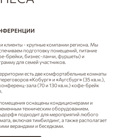
НФЕРЕНЦИИ
и клиенты - крупные компании региона. Мы
спечиваем подготовку помещений, питание
фе-брейки, бизнес-ланчи, фуршеты) и
рамму для семей участников.
территории есть две комфортабельные комнаты
переговоров «Кобург» и «Аугсбург» (35 кв.м.),
конференц-зала (70 и 130 кв.м.) кофе-брейк
.
 помещения оснащены кондиционерами и
ременным техническим оборудованием.
ьдорф» подходит для мероприятий любого
ата, включая тимбилдинг, а также располагает
ними верандами и беседками.