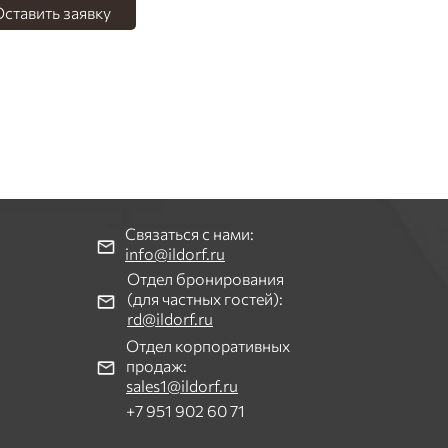
ставить заявку
Связаться с нами:
info@ildorf.ru
Отдел бронирования
(для частных гостей):
rd@ildorf.ru
Отдел корпоративных
продаж:
sales1@ildorf.ru
+7 951 902 60 71