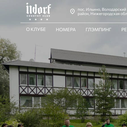
пос. Ильино, Володарский
район, Нижегородская обл
О КЛУБЕ
НОМЕРА
ГЛЭМПИНГ
Р