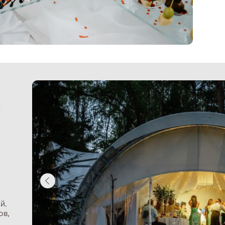
а
й.
ов,