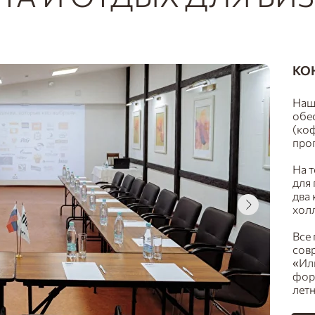
КО
Наш
обе
(ко
прог
На 
для 
два 
холл
Все
сов
«Ил
форм
лет