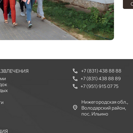
О
+7 (831) 438 88 88
АЗВЛЕЧЕНИЯ
ьми
+7 (831) 438 88 89
док
+7 (951) 915 07 75
дых
Нижегородская обл.,
ги
Володарский район,
пос. Ильино
ЦИЯ