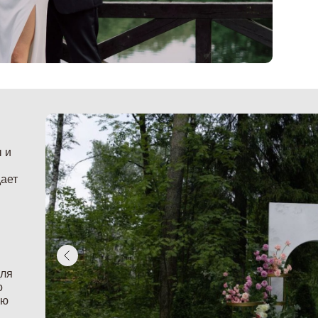
 и
дает
для
о
ью