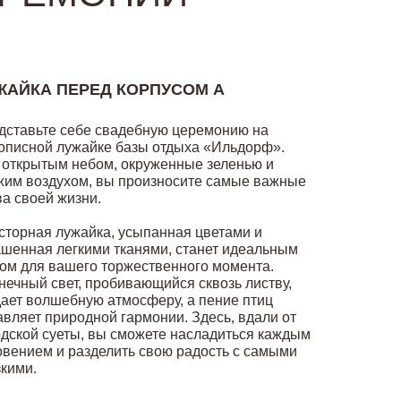
ЖАЙКА ПЕРЕД КОРПУСОМ А
дставьте себе свадебную церемонию на
описной лужайке базы отдыха «Ильдорф».
 открытым небом, окруженные зеленью и
жим воздухом, вы произносите самые важные
ва своей жизни.
сторная лужайка, усыпанная цветами и
ашенная легкими тканями, станет идеальным
ом для вашего торжественного момента.
нечный свет, пробивающийся сквозь листву,
дает волшебную атмосферу, а пение птиц
авляет природной гармонии. Здесь, вдали от
одской суеты, вы сможете насладиться каждым
овением и разделить свою радость с самыми
зкими.