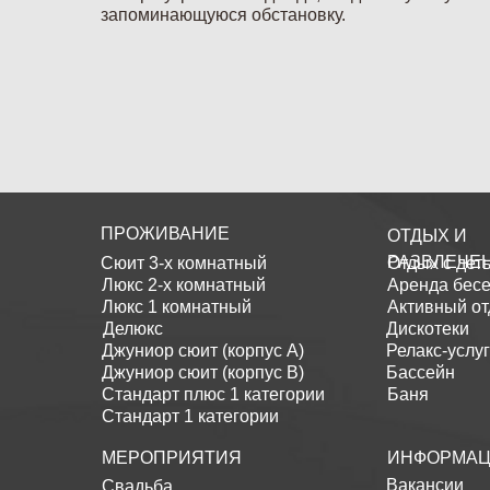
запоминающуюся обстановку.
ПРОЖИВАНИЕ
ОТДЫХ И
РАЗВЛЕЧЕ
Сюит 3-х комнатный
Отдых с дет
Люкс 2-х комнатный
Аренда бесе
Люкс 1 комнатный
Активный о
Делюкс
Дискотеки
Джуниор сюит (корпус А)
Релакс-услу
Джуниор сюит (корпус В)
Бассейн
Стандарт плюс 1 категории
Баня
Стандарт 1 категории
МЕРОПРИЯТИЯ
ИНФОРМА
Вакансии
Свадьба