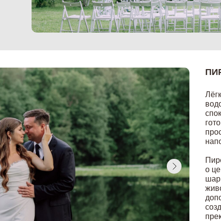
ПИ
Лёгк
вод
спок
гото
про
нап
Пирс
о ц
шар
жив
доп
соз
пре