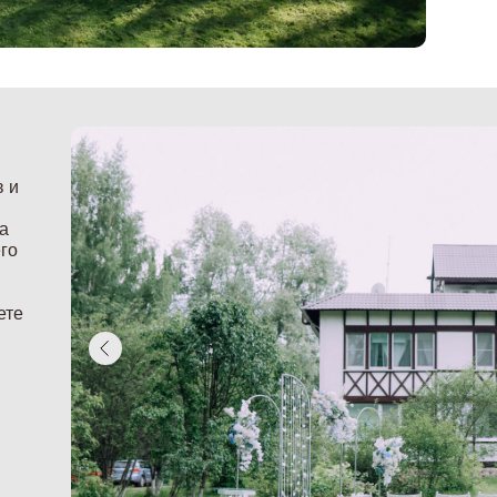
в и
а
его
ете