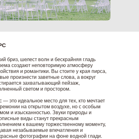
РС
ий бриз, шелест волн и бескрайняя гладь
оема создают неповторимую атмосферу
ойствия и романтики. Вы стоите у края пирса,
вые произнести заветные слова, а вокруг
стирается захватывающий пейзаж,
олненный светом и простором.
 — это идеальное место для тех, кто мечтает
еремонии на открытом воздухе, но с особым
мом и изысканностью. Звуки природы и
описные виды станут прекрасным
олнением к вашему торжественному моменту,
давая незабываемые впечатления и
красные фотографии на фоне водной глади.