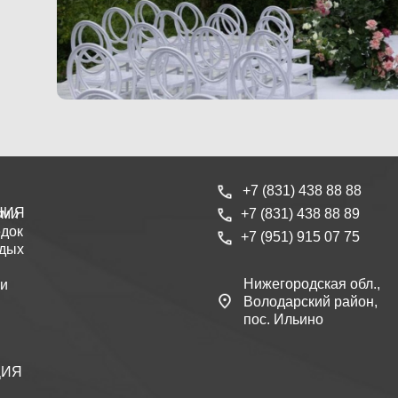
+7 (831) 438 88 88
НИЯ
ьми
+7 (831) 438 88 89
док
+7 (951) 915 07 75
тдых
Нижегородская обл.,
ги
Володарский район,
пос. Ильино
ЦИЯ