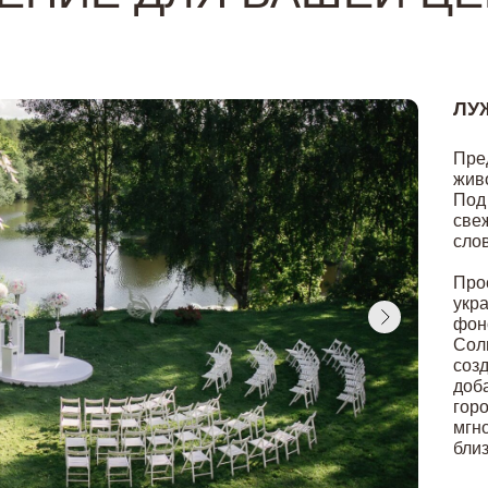
ЛУ
Пре
жив
Под
све
сло
Про
укр
фон
Сол
соз
доб
гор
мгн
бли