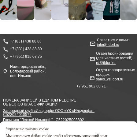
Связаться с нами:
+7 (831) 438 88 88
info@ildorf.ru
+7 (831) 438 88 89
Отдел бронирования
+7 (951) 915 07 75
(для частных гостей):
rd@ildorf.ru
Нижегородская обл.,
Отдел корпоративных
Володарский район,
продаж:
пос. Ильино
sales1@ildorf.ru
+7 951 902 60 71
НОМЕРА ЗАПИСЕЙ В ЕДИНОМ РЕЕСТРЕ
ОБЪЕКТОВ КЛАССИФИКАЦИИ
Загородный клуб «Ильдорф» ООО «УК «Ильдорф» -
С522024010577
Глемпинг "Лесной Ильдорф" - С522025003802
Управление файлами cookie
Согласие на обработку персональных данных
Политика конфиденциальности ООО «УК «Ильдорф»
Мы используем файлы cookie, чтобы обеспечить наилучший опыт