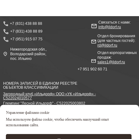
Связаться с нами:
+7 (831) 438 88 88
info@ildorf.ru
+7 (831) 438 88 89
Отдел бронирования
+7 (951) 915 07 75
(для частных гостей):
rd@ildorf.ru
Нижегородская обл.,
Отдел корпоративных
Володарский район,
продаж:
пос. Ильино
sales1@ildorf.ru
+7 951 902 60 71
НОМЕРА ЗАПИСЕЙ В ЕДИНОМ РЕЕСТРЕ
ОБЪЕКТОВ КЛАССИФИКАЦИИ
Загородный клуб «Ильдорф» ООО «УК «Ильдорф» -
С522024010577
Глемпинг "Лесной Ильдорф" - С522025003802
Управление файлами cookie
Согласие на обработку персональных данных
Политика конфиденциальности ООО «УК «Ильдорф»
Мы используем файлы cookie, чтобы обеспечить наилучший опыт
использования сайта.
Забронировать