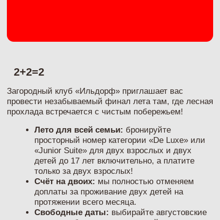
Счёт на двоих:
мы полностью отменяем
доплаты за проживание двух детей на
протяжении всего месяца.
Свободные даты:
выбирайте августовские
дни на любое количество ночей — от
быстрой перезагрузки в будни до
полноценного отпуска.
Всё включено:
трёхразовый шведский стол,
бассейн, спа-зона, анимационные программы
и развлечения для каждого члена семьи.
Ваш беззаботный семейный отдых по системе «Всё
включено» в «Ильдорф»!
+7 (831) 438 88 88
+7 (951) 915 07 75
Забронировать