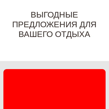
2+2=2
Загородный клуб «Ильдорф» приглашает вас
провести незабываемый финал лета там, где лесная
прохлада встречается с чистым побережьем!
Лето для всей семьи:
бронируйте
просторный номер категории «De Luxe» или
«Junior Suite» для двух взрослых и двух
детей до 17 лет включительно, а платите
только за двух взрослых!