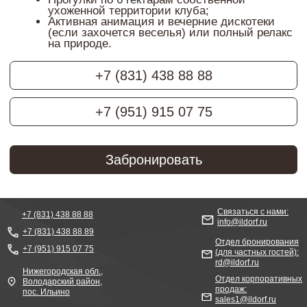
Связаться с нами:
+7 (831) 438 88 88
info@ildorf.ru
+7 (831) 438 88 89
Отдел бронирования
+7 (951) 915 07 75
(для частных гостей):
rd@ildorf.ru
Нижегородская обл.,
Отдел корпоративных
Володарский район,
продаж:
пос. Ильино
sales1@ildorf.ru