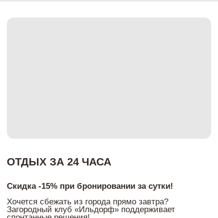
включено» в «Ильдорфе» включает:
Трехразовое питание по системе «шведский
стол»;
Безлимитное посещение бассейна (а по
средам вас ждёт наш фирменный Relax time
со свечами, цветами и спокойной музыкой);
Вечерняя атмосфера: живая музыка за
ужином и приятная развлекательная
программа;
Прогулки по 6 гектарам собственной
ухоженной территории клуба;
Активная анимация и вечерние дискотеки
(если захочется веселья) или полный релакс
на природе.
+7 (831) 438 88 88
+7 (951) 915 07 75
Забронировать