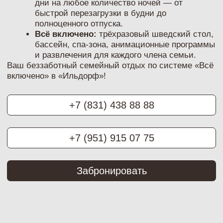
ОТДЫХ ЗА 24 ЧАСА
Скидка -15% при бронировании за сутки!
Хочется сбежать из города прямо завтра?
Загородный клуб «Ильдорф» поддерживает
спонтанные решения!
Бронируйте проживание
за 24 часа до заезда
и
получайте
честную скидку 15%
на любую
категорию номеров по системе «Всё включено».
Любые номера:
от уютного стандарта до
роскошного люкса.
В любой день:
устраивайте мини-отпуск в
будни или побег на выходные.
Любая длительность:
от 1 ночи до
полноценной недели релакса.
Для кого:
идеальный тариф для тех, кто
легок на подъем и ценит выгоду!
Ваш беззаботный отдых по системе «Всё